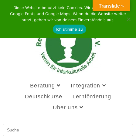
Translate »
Diese Website benutzt kein Cookies. Wir verwenden aber
Google Fonts und Google Maps. Wenn du die Website weiter
nutzt, gehen wir von deinem Einverständnis aus.
Ich stimme zu
Beratung
Integration
Deutschkurse
Lernförderung
Über uns