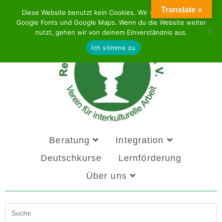
Translate »
Diese Website benutzt kein Cookies. Wir verwenden aber
Google Fonts und Google Maps. Wenn du die Website weiter
nutzt, gehen wir von deinem Einverständnis aus.
Ich stimme zu
Beratung
Integration
Deutschkurse
Lernförderung
Über uns