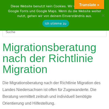
Translate »
Diese Website benutzt kein Cookies. Wir verwenden aber
Google Fonts und Google Maps. Wenn du die Website weiter
nutzt, gehen wir von deinem Einverständnis aus.
Ich stimme zu
Migrationsberatung
nach der Richtlinie
Migration
Die Migrationsberatung nach der Richtlinie Migration des
Landes Niedersachsen ist offen für Zugewanderte. Die
Beratung vermittelt zeitnah und individuell benötigte
Orientierung und Hilfestellung.