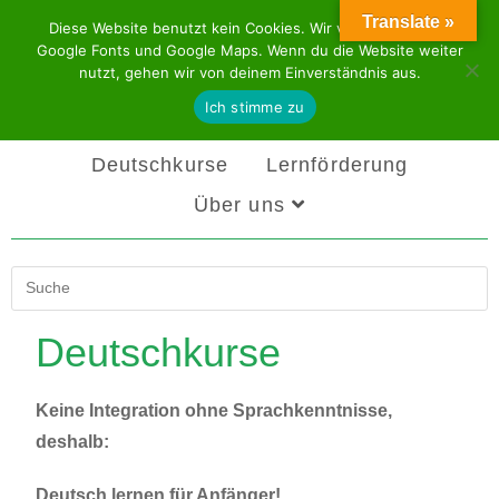
Translate »
Diese Website benutzt kein Cookies. Wir verwenden aber
Google Fonts und Google Maps. Wenn du die Website weiter
nutzt, gehen wir von deinem Einverständnis aus.
Ich stimme zu
Beratung
Integration
Deutschkurse
Lernförderung
Über uns
Deutschkurse
Keine Integration ohne Sprachkenntnisse,
deshalb:
Deutsch lernen für Anfänger!